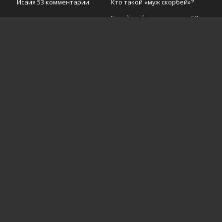
Исаия 53 комментарии
Кто такой «муж скорбей»?
Еврейский моряк читает 53
Пишите нам
Я еврей… И что?
Служения Chosen People
Ministries
СВИДЕТЕЛЬСТВА
Моттл Балестон
Дайэна Коен
Алан Шор